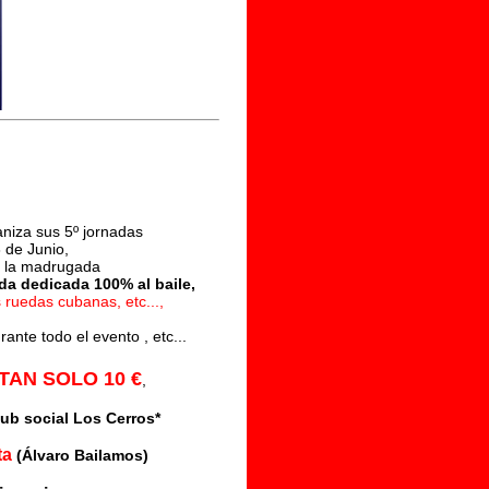
niza sus 5º jornadas
 de Junio,
ta la madrugada
da dedicada 100% al baile,
 ruedas cubanas, etc...,
rante todo el evento , etc...
TAN SOLO 10 €
,
ub social Los Cerros*
ta
(Álvaro Bailamos)