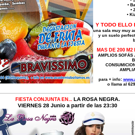
• 
• B
• 
• K
Y TODO ELLO 
una sala muy muy a
y un
suelo perfect
b
MAS DE 200 M2 
AMPLIOS SOFÁS J
B
CONSUMICIO
AMPLI
para + info:
www.
o llama al 62
LA ROSA NEGRA.
FIESTA CONJUNTA EN...
VIERNES 28 Junio a partir de las 23:30