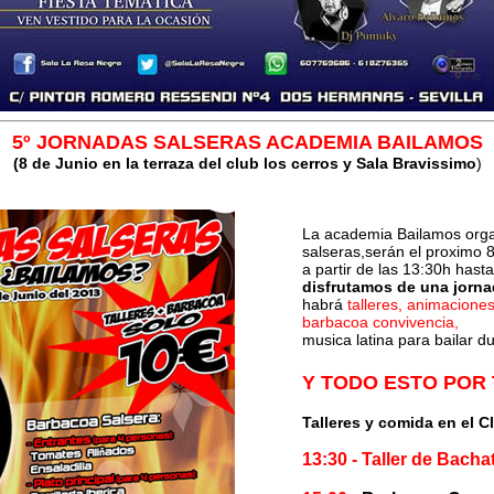
5º JORNADAS SALSERAS ACADEMIA BAILAMOS
(8 de Junio en la terraza del club los cerros y Sala Bravissimo
)
La academia Bailamos orga
salseras,serán el proximo 8
a partir de las 13:30h has
disfrutamos de una jorna
habrá
talleres, animaciones
barbacoa convivencia,
musica latina para bailar du
Y TODO ESTO POR 
Talleres y comida en el
Cl
13:30 - Taller de Bacha