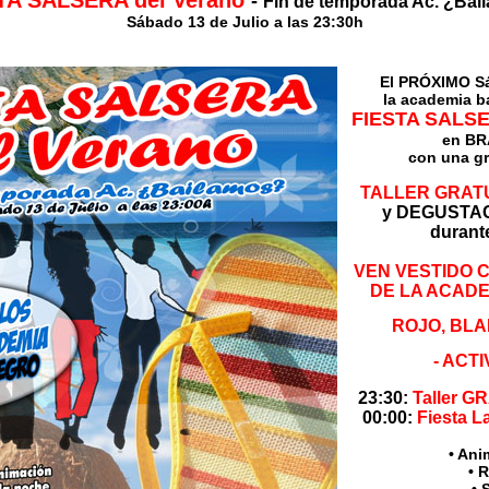
TA SALSERA del Verano
-
Fin de temporada Ac. ¿Bai
Sábado 13 de Julio a las 23:30h
El PRÓXIMO Sá
la academia b
FIESTA SALS
en BR
con una gr
TALLER GRAT
y DEGUSTA
durante
VEN VESTIDO 
DE LA ACADE
ROJO, BLA
- ACT
23:30:
Taller G
00:00:
Fiesta La
• Ani
• 