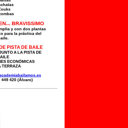
Salsas
achatas
Zouks
izombas
EN... BRAVISSIMO
mplia
y con
dos plantas
o para la práctica del
aile
.
DE PISTA DE BAILE
UNTO A LA PISTA DE
AILE
NES ECONÓMICAS
A TERRAZA
academiabailamos.es
9 449 420 (Álvaro)