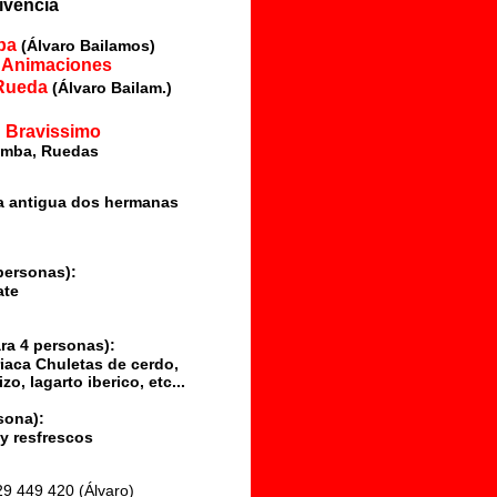
ivencia
mba
(Álvaro Bailamos)
y Animaciones
e Rueda
(Álvaro Bailam.)
n Bravissimo
zomba, Ruedas
ra antigua dos hermanas
personas):
ate
ra 4 personas
):
riaca Chuletas de cerdo,
zo, lagarto iberico, etc...
rsona
):
 y resfrescos
629 449 420 (Álvaro)