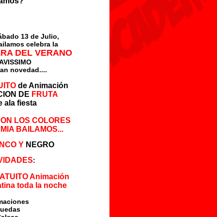
lamos?
bado 13 de Julio,
ailamos celebra la
ERA DEL VERANO
AVISSIMO
an novedad....
UITO
de Animación
CION DE
FRUTA
 ala fiesta
CON LOS COLORES
MIA BAILAMOS...
NCO Y
NEGRO
IVIDADES
:
RATUITO Animación
tina toda la noche
maciones
Ruedas