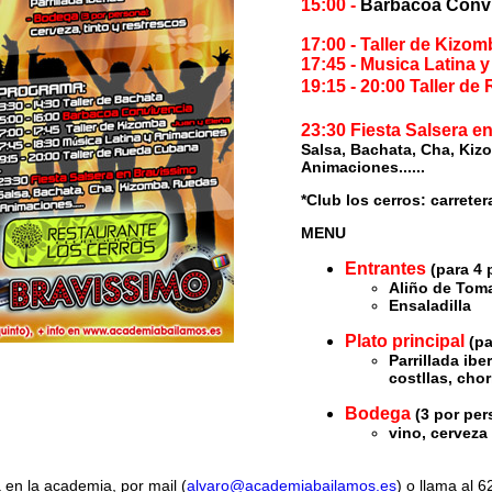
15:00 -
Barbacoa Conv
17:00 - Taller de Kizo
17:45 - Musica Latina 
19:15 - 20:00 Taller d
23:30 Fiesta Salsera e
Salsa, Bachata, Cha, Ki
Animaciones......
*Club los cerros: carrete
MENU
Entrantes
(para 4 
Aliño de Tom
Ensaladilla
Plato principal
(
pa
Parrillada ibe
costllas, chori
Bodega
(
3 por pe
vino, cerveza
 en la academia, por mail (
alvaro@academiabailamos.es
) o llama al 